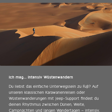
Ich mag… intensiv Wüstenwandern
Du liebst das einfache Unterwegssein zu Fuß? Auf
unseren klassischen Karawanenreisen oder
Wüstenwanderungen mit Jeep-Support findest du
deinen Rhythmus zwischen Dünen, Weite,
Campnächten und langen Wandertagen – intensiv,