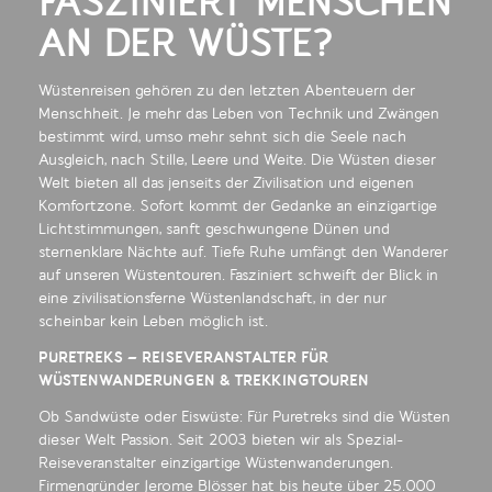
FASZINIERT MENSCHEN
AN DER WÜSTE?
Wüstenreisen gehören zu den letzten Abenteuern der
Menschheit. Je mehr das Leben von Technik und Zwängen
bestimmt wird, umso mehr sehnt sich die Seele nach
Ausgleich, nach Stille, Leere und Weite. Die Wüsten dieser
Welt bieten all das jenseits der Zivilisation und eigenen
Komfortzone. Sofort kommt der Gedanke an einzigartige
Lichtstimmungen, sanft geschwungene Dünen und
sternenklare Nächte auf. Tiefe Ruhe umfängt den Wanderer
auf unseren Wüstentouren. Fasziniert schweift der Blick in
eine zivilisationsferne Wüstenlandschaft, in der nur
scheinbar kein Leben möglich ist.
PURETREKS – REISEVERANSTALTER FÜR
WÜSTENWANDERUNGEN & TREKKINGTOUREN
Ob Sandwüste oder Eiswüste: Für Puretreks sind die Wüsten
dieser Welt Passion. Seit 2003 bieten wir als Spezial-
Reiseveranstalter einzigartige Wüstenwanderungen.
Firmengründer Jerome Blösser hat bis heute über 25.000