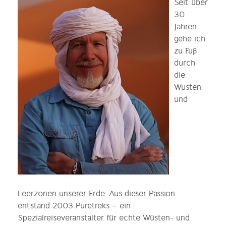
Seit über
30
Jahren
gehe ich
zu Fuß
durch
die
Wüsten
und
Leerzonen unserer Erde. Aus dieser Passion
entstand 2003 Puretreks – ein
Spezialreiseveranstalter für echte Wüsten- und