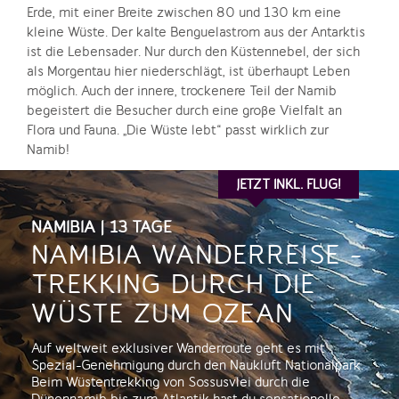
Erde, mit einer Breite zwischen 80 und 130 km eine
kleine Wüste. Der kalte Benguelastrom aus der Antarktis
ist die Lebensader. Nur durch den Küstennebel, der sich
als Morgentau hier niederschlägt, ist überhaupt Leben
möglich. Auch der innere, trockenere Teil der Namib
begeistert die Besucher durch eine große Vielfalt an
Flora und Fauna. „Die Wüste lebt“ passt wirklich zur
Namib!
JETZT INKL. FLUG!
NAMIBIA | 13 TAGE
NAMIBIA WANDERREISE -
TREKKING DURCH DIE
WÜSTE ZUM OZEAN
Auf weltweit exklusiver Wanderroute geht es mit
Spezial-Genehmigung durch den Naukluft Nationalpark.
Beim Wüstentrekking von Sossusvlei durch die
Dünennamib bis zum Atlantik hast du sensationelle