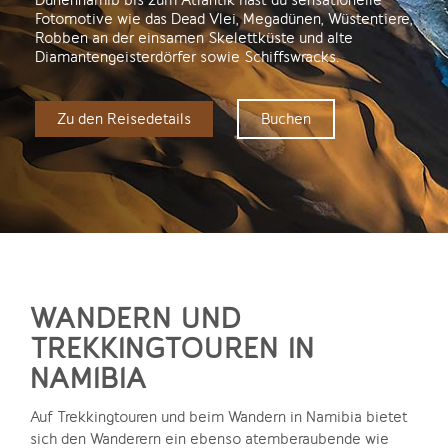
Fotomotive wie das Dead Vlei, Megadünen, Wüstentiere,
Robben an der einsamen Skelettküste und alte
Diamantengeisterdörfer sowie Schiffswracks.
Zu den Reisedetails
Buchen
WANDERN UND
TREKKINGTOUREN IN
NAMIBIA
Auf Trekkingtouren und beim Wandern in Namibia bietet
sich den Wanderern ein ebenso atemberaubende wie