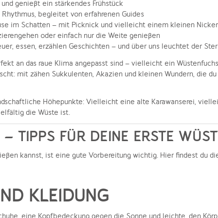
 und genießt ein stärkendes Frühstück
n Rhythmus, begleitet von erfahrenen Guides
use im Schatten – mit Picknick und vielleicht einem kleinen Nicke
ierengehen oder einfach nur die Weite genießen
uer, essen, erzählen Geschichten – und über uns leuchtet der St
rfekt an das raue Klima angepasst sind – vielleicht ein Wüstenfu
scht: mit zähen Sukkulenten, Akazien und kleinen Wundern, die du 
andschaftliche Höhepunkte: Vielleicht eine alte Karawanserei, vielle
elfältig die Wüste ist.
– TIPPS FÜR DEINE ERSTE WÜST
ßen kannst, ist eine gute Vorbereitung wichtig. Hier findest du di
ND KLEIDUNG
huhe, eine Kopfbedeckung gegen die Sonne und leichte, den Körp