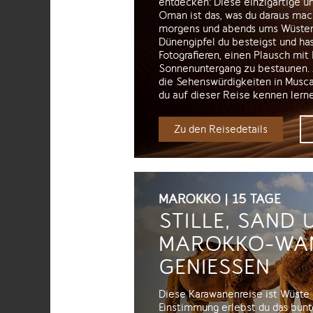
entdecken: Diese einzigartige u
Oman ist das, was du daraus mac
morgens und abends ums Wüsten
Dünengipfel du besteigst und ha
Fotografieren, einen Plausch mit
Sonnenuntergang zu bestaunen. 
die Sehenswürdigkeiten in Musca
du auf dieser Reise kennen lernen
Zu den Reisedetails
MAROKKO | 15 TAGE
STILLE, SAND 
MAROKKO-WAN
GENIESSEN
Diese Karawanenreise ist Wüste f
Einstimmung erlebst du das bunt