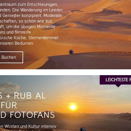
stentraum zum Entschleunigen,
finden. Die Wanderung im Leeren
und Genießer konzipiert. Moderate
chaften, so schön wie aus
aft, um die übrigen Momente
ns und filmreife
abische Küche, Sternenhimmel
nseren Beduinen.
Buchen
LEICHTESTE
 + RUB AL
 FÜR
ND FOTOFANS
n Wüsten und Kultur intensiv