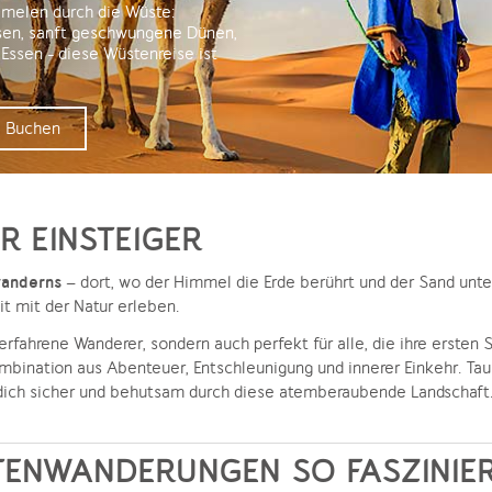
amelen durch die Wüste:
sen, sanft geschwungene Dünen,
 Essen - diese Wüstenreise ist
Buchen
R EINSTEIGER
anderns
– dort, wo der Himmel die Erde berührt und der Sand unter
 mit der Natur erleben.
erfahrene Wanderer, sondern auch perfekt für alle, die ihre ersten 
mbination aus Abenteuer, Entschleunigung und innerer Einkehr. Tau
dich sicher und behutsam durch diese atemberaubende Landschaft. 
ENWANDERUNGEN SO FASZINIE