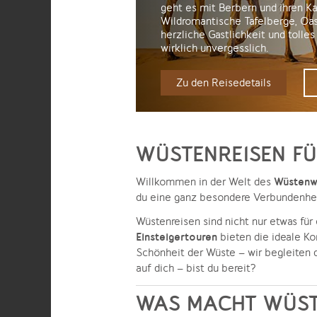
geht es mit Berbern und ihren K
Wildromantische Tafelberge, Oa
herzliche Gastlichkeit und tolles
wirklich unvergesslich.
Zu den Reisedetails
WÜSTENREISEN FÜ
Wüstenw
Willkommen in der Welt des
du eine ganz besondere Verbundenheit
Wüstenreisen sind nicht nur etwas für 
Einsteigertouren
bieten die ideale Ko
Schönheit der Wüste – wir begleiten 
auf dich – bist du bereit?
WAS MACHT WÜST