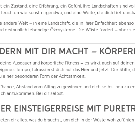
st ein Zustand, eine Erfahrung, ein Gefühl. Ihre Landschaften sind v
r leuchten wie sonst nirgendwo, und eine Weite, die dich tief durch
e andere Welt – in eine Landschaft, die in ihrer Einfachheit ebenso
nd erstaunlich lebendige Ökosysteme. Die Wüste fordert – aber sie
RN MIT DIR MACHT – KÖRPERL
deine Ausdauer und körperliche Fitness – es wirkt auch auf deinen G
igenes Tempo, fokussierst dich auf das Hier und Jetzt. Die Stille,
zu einer besonderen Form der Achtsamkeit.
e Chance, Abstand vom Alltag zu gewinnen und dich selbst neu zu e
ich anzukommen. Bei dir selbst.
NER EINSTEIGERREISE MIT PURE
eten dir alles, was du brauchst, um dich in der Wüste wohlzufühlen