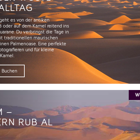
ALLTAG
geht es von der antiken
ß oder auf dem Kamel reitend ins
rane. Du verbringst die Tage in
 traditionellen maurischen
einen Palmenoase. Eine perfekte
tografieren und für kleine
 Kamel.
Buchen
WÜ
 –
RN RUB AL