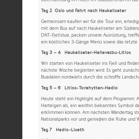
Tag 2 Oslo und Fahrt nach Haukeliseter
Gemeinsam kaufen wir für die Tour ein, erled
mit dem Bus auf nach Haukeliseter am Südrand
DNT-Fjellstue, packen unsere Ausrüstung, tref
ein köstliches 3-Gänge Menü sowie das letzte Fe
Tag 3 – 4 Haukeliseter-Hellevasbu-Litlos
Wir starten von Haukeliseter ins Fjell und find
nächste Woche begleiten wird. Es geht zunächs
Buadalen nordwärts durch die schroffe Landscha
Tag 5 – 6 Litlos-Torehytten-Hedlo
Heute steht ein Highlight auf dem Programm: 
Harteigen ab, ein weithin bekanntes Symbol d
erklimmen können. Am nächsten Wandertag sto
Nationalparks vor und genießen die Ruhe und W
Tag 7 Hedlo-Liseth