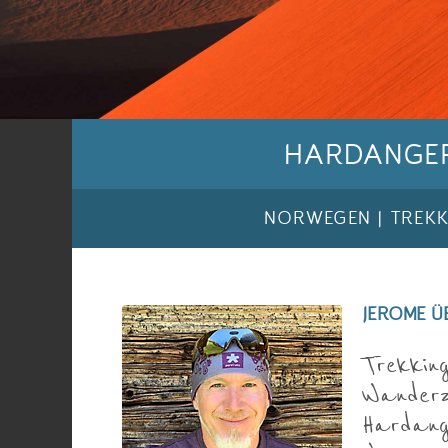
HARDANGER
NORWEGEN | TREKKI
JEROME ÜB
Trekkin
Wanderz
Hardang