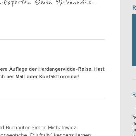
-Experten Simon Michalowicz...
R
tere Auflage der Hardangervidda-Reise. Hast
ch per Mail oder Kontaktformular!
R
N
s
und Buchautor Simon Michalowicz
L
norwegische „Friluftsliv“ kennenzulernen