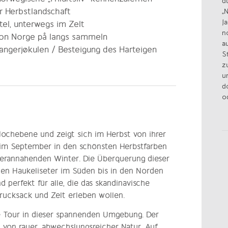
d
r Herbstlandschaft
„
J
el, unterwegs im Zelt
n
von Norge på langs sammeln
a
angerjøkulen / Besteigung des Harteigen
S
z
u
d
o
ochebene und zeigt sich im Herbst von ihrer
rt im September in den schönsten Herbstfarben
 herannahenden Winter. Die Überquerung dieser
en Haukeliseter im Süden bis in den Norden
d perfekt für alle, die das skandinavische
grucksack und Zelt erleben wollen.
ere Tour in dieser spannenden Umgebung. Der
t von rauer, abwechslungsreicher Natur. Auf