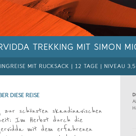
VIDDA TREKKING MIT SIMON M
NGREISE MIT RUCKSACK | 12 TAGE | NIVEAU 3,5
D
ER DIESE REISE
A
H
g zur schönsten skandinavischen
eit: Im Herbst durch die
ervidda mit dem erfahrenen