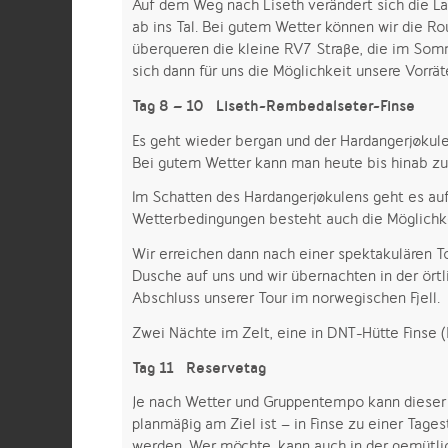
Auf dem Weg nach Liseth verändert sich die La
ab ins Tal. Bei gutem Wetter können wir die Ro
überqueren die kleine RV7 Straße, die im Somm
sich dann für uns die Möglichkeit unsere Vorrät
Tag 8 – 10 Liseth-Rembedalseter-Finse
Es geht wieder bergan und der Hardangerjøkule
Bei gutem Wetter kann man heute bis hinab zum
Im Schatten des Hardangerjøkulens geht es au
Wetterbedingungen besteht auch die Möglichke
Wir erreichen dann nach einer spektakulären T
Dusche auf uns und wir übernachten in der ör
Abschluss unserer Tour im norwegischen Fjell.
Zwei Nächte im Zelt, eine in DNT-Hütte Finse (
Tag 11 Reservetag
Je nach Wetter und Gruppentempo kann dieser
planmäßig am Ziel ist – in Finse zu einer Tag
werden. Wer möchte, kann auch in der gemütli