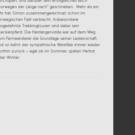
urchquert und darüber sein erfolgreiches Buch
Norwegen der Länge nach“ geschrieben. Mehr als ein
ahr hat Simon zusammengerechnet schon im
orwegischen Fjell verbracht. Insbesondere
usgedehnte Trekkingtouren sind dabei sein
teckenpferd. Die Hardangervidda war auf dem Weg
um Fernwanderer die Grundlage seiner Leidenschaft
nd so kehrt der sympathische Westfale immer wieder
orthin zurück – egal ob im Sommer, späten Herbst
der Winter.