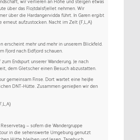
ndschaft, wir verlieren an Höhe und steigen etwas
ute über das Flojtdalsfjellet nehmen. Wir
er über die Hardangervidda führt. In Garen ergibt
e erneut aufzustocken. Nacht im Zelt (F,L,A)
n erscheint mehr und mehr in unserem Blickfeld.
 Fjord nach Eidfjord schauen.
f zum Endspurt unserer Wanderung. Je nach
it, dem Gletscher einen Besuch abzustatten.
our gemeinsam Finse. Dort wartet eine heiße
tlichen DNT-Hütte. Zusammen genießen wir den
F,L,A)
 Reservetag – sofern die Wandergruppe
estour in die sehenswerte Umgebung genutzt
chen Hütte bleiben und lesen, Tagebuch