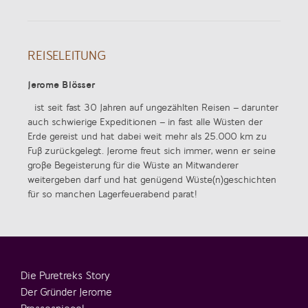
REISELEITUNG
Jerome Blösser
ist seit fast 30 Jahren auf ungezählten Reisen – darunter
auch schwierige Expeditionen – in fast alle Wüsten der
Erde gereist und hat dabei weit mehr als 25.000 km zu
Fuß zurückgelegt. Jerome freut sich immer, wenn er seine
große Begeisterung für die Wüste an Mitwanderer
weitergeben darf und hat genügend Wüste(n)geschichten
für so manchen Lagerfeuerabend parat!
Die Puretreks Story
Der Gründer Jerome