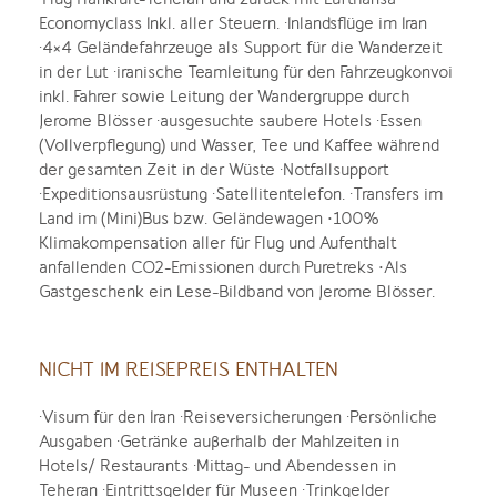
Economyclass Inkl. aller Steuern. ·Inlandsflüge im Iran
·4×4 Geländefahrzeuge als Support für die Wanderzeit
in der Lut ·iranische Teamleitung für den Fahrzeugkonvoi
inkl. Fahrer sowie Leitung der Wandergruppe durch
Jerome Blösser ·ausgesuchte saubere Hotels ·Essen
(Vollverpflegung) und Wasser, Tee und Kaffee während
der gesamten Zeit in der Wüste ·Notfallsupport
·Expeditionsausrüstung ·Satellitentelefon. ·Transfers im
Land im (Mini)Bus bzw. Geländewagen •100%
Klimakompensation aller für Flug und Aufenthalt
anfallenden CO2-Emissionen durch Puretreks •Als
Gastgeschenk ein Lese-Bildband von Jerome Blösser.
NICHT IM REISEPREIS ENTHALTEN
·Visum für den Iran ·Reiseversicherungen ·Persönliche
Ausgaben ·Getränke außerhalb der Mahlzeiten in
Hotels/ Restaurants ·Mittag- und Abendessen in
Teheran ·Eintrittsgelder für Museen ·Trinkgelder